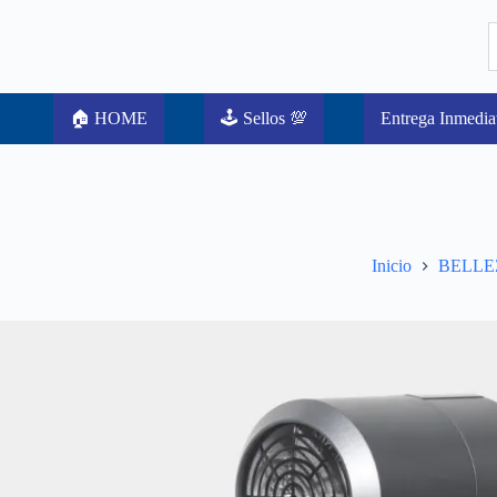
🏠 HOME
🕹️ Sellos 💯
Entrega Inmedia
Inicio
BELLE