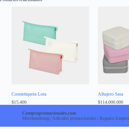
Cosmetiquera Lora
Alhajero Sasa
$
15.400
$
114.000.000
Comprapromocionales.com
Merchandising | Artículos promocionales | Regalos Empres