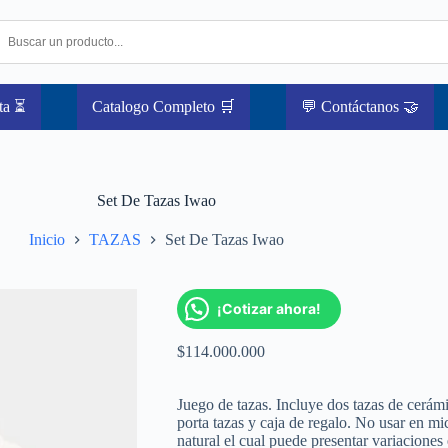
ta ⏳
Catalogo Completo 🛒
💬 Contáctanos 🤝
Set De Tazas Iwao
Inicio
TAZAS
Set De Tazas Iwao
¡Cotizar ahora!
$
114.000.000
Juego de tazas. Incluye dos tazas de cerá
porta tazas y caja de regalo. No usar en mi
natural el cual puede presentar variaciones 