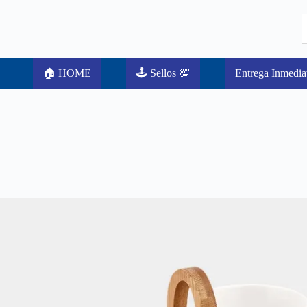
🏠 HOME
🕹️ Sellos 💯
Entrega Inmedia