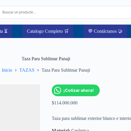
ta ⏳
Catalogo Completo 🛒
💬 Contáctanos 🤝
Taza Para Sublimar Panaji
Inicio
TAZAS
Taza Para Sublimar Panaji
¡Cotizar ahora!
$
114.000.000
Taza para sublimar exterior blanco e interio
Material:
Cerámica