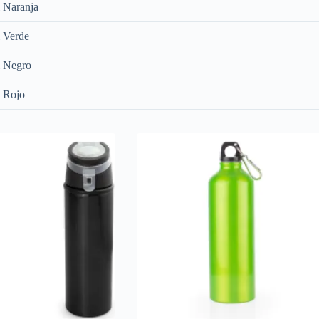
i Naranja
i Verde
i Negro
i Rojo