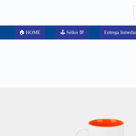
🏠 HOME
🕹️ Sellos 💯
Entrega Inmedia