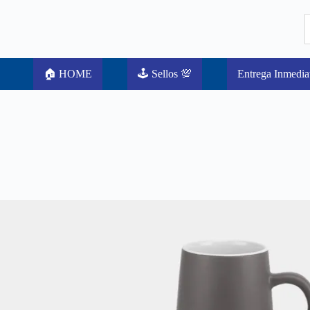
🏠 HOME
🕹️ Sellos 💯
Entrega Inmedia