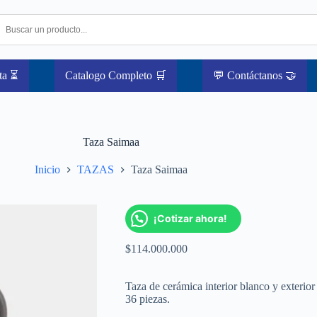
ta ⏳
Catalogo Completo 🛒
💬 Contáctanos 🤝
Taza Saimaa
Inicio
TAZAS
Taza Saimaa
¡Cotizar ahora!
$
114.000.000
Taza de cerámica interior blanco y exterio
36 piezas.