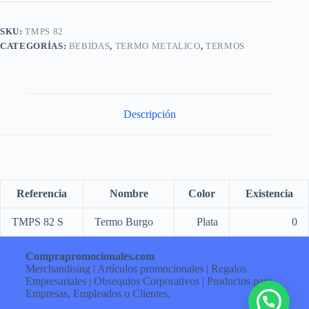
SKU:
TMPS 82
CATEGORÍAS:
BEBIDAS
,
TERMO METALICO
,
TERMOS
Descripción
Referencia
Nombre
Color
Existencia
TMPS 82 S
Termo Burgo
Plata
0
Comprapromocionales.com
Merchandising | Artículos promocionales | Regalos
Empresariales | Obsequios Corporativos | Productos para
Empresas, Empleados o Clientes.